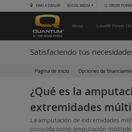
FIND A DEALER
SOCIAL MEDIA
ORDER FORM
About
iLevel® Power Cha
Satisfaciendo tus necesidade
Página de inicio
Opciones de financiami
¿Qué es la amputac
extremidades múlti
La amputación de extremidades múlt
conocida como amputación múltiple y