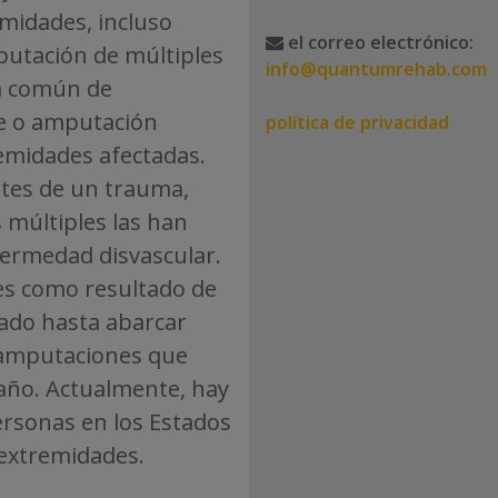
midades, incluso
el correo electrónico:
putación de múltiples
info@quantumrehab.com
ía común de
e o amputación
política de privacidad
emidades afectadas.
ntes de un trauma,
múltiples las han
ermedad disvascular.
es como resultado de
ado hasta abarcar
s amputaciones que
año. Actualmente, hay
rsonas en los Estados
extremidades.