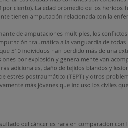
.9 por ciento). La edad promedio de los heridos 
nte tienen amputación relacionada con la enfe
nte de amputaciones múltiples, los conflictos 
amputación traumática a la vanguardia de todas 
an que 510 individuos han perdido más de una ex
esiones por explosión y generalmente van acom
as adicionales, daño de tejidos blandos y lesión
o de estrés postraumático (TEPT) y otros probl
tivamente más jóvenes que incluso los civiles q
ultado del cáncer es rara en comparación con l