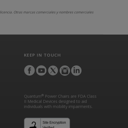
o licencia. Otras marcas comerciales y nombres comerciales
KEEP IN TOUCH
®
Quantum
Power Chairs are FDA Class
II Medical Devices designed to aid
individuals with mobility impairments.