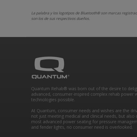
La palabra y los logotipos de Bluetooth® son marcas registra
son los de sus respectivos dueños.
Quantum Rehab® was born out of the desire to deli
advanced, consumer-inspired complex rehab power w
technologies possible.
At Quantum, consumer needs and wishes are the drivi
not just meeting medical and clinical needs, but also 
most advanced power seating for pressure managem
and fender lights, no consumer need is overlooked.