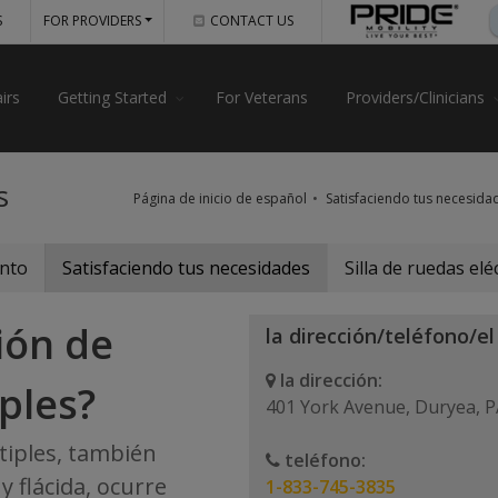
S
FOR PROVIDERS
CONTACT US
irs
Getting Started
For Veterans
Providers/Clinicians
s
Página de inicio de español
Satisfaciendo tus necesida
ento
Satisfaciendo tus necesidades
Silla de ruedas elé
ión de
la dirección/teléfono/el
la dirección:
ples?
401 York Avenue, Duryea, 
iples, también
teléfono:
 flácida, ocurre
1-833-745-3835